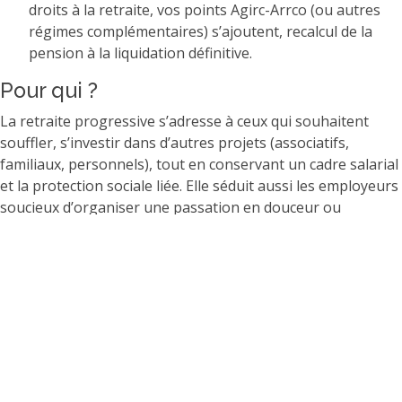
droits à la retraite, vos points Agirc-Arrco (ou autres
régimes complémentaires) s’ajoutent, recalcul de la
pension à la liquidation définitive.
Pour qui ?
La retraite progressive s’adresse à ceux qui souhaitent
souffler, s’investir dans d’autres projets (associatifs,
familiaux, personnels), tout en conservant un cadre salarial
et la protection sociale liée. Elle séduit aussi les employeurs
soucieux d’organiser une passation en douceur ou
d’encourager le transfert de compétences.
Avantages et limites
Transition en douceur :
Préserver un équilibre
financier et psychologique pendant la préparation à la
cessation totale d’activité.
Maintien de l’employabilité :
Laisser la porte ouverte
à une reprise d’activité à temps plein si besoin.